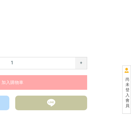
+
尚
未
登
入
會
員