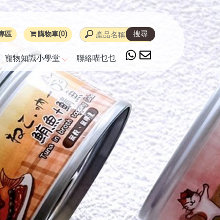
專區
購物車(0)
寵物知識小學堂
聯絡喵乜乜