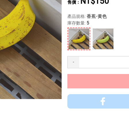
NT$150
香蕉-黄色
產品規格:
5
庫存數量:
-