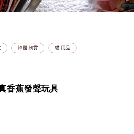
乾
韓國 朝貢
貓 用品
R 仿真香蕉發聲玩具