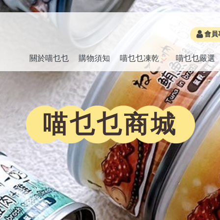
會員
關於喵乜乜
購物須知
喵乜乜凍乾
喵乜乜嚴選
喵乜乜商城