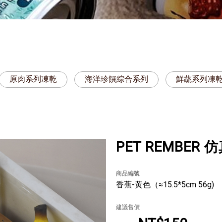
原肉系列凍乾
海洋珍饌綜合系列
鮮蔬系列凍
PET REMBE
商品編號
香蕉-黄色（≈15.5*5cm 56g)
建議售價